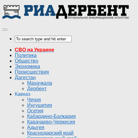
СВО на Украине
Политика
Общество
Экономика
Происшествия
Дагестан
Махачкала
Дербент
Кавказ
Чечня
Ингушетия
Осетия
Кабардино-Балкария
Карачаево-Черкесия
Адыгея
Краснодарский край