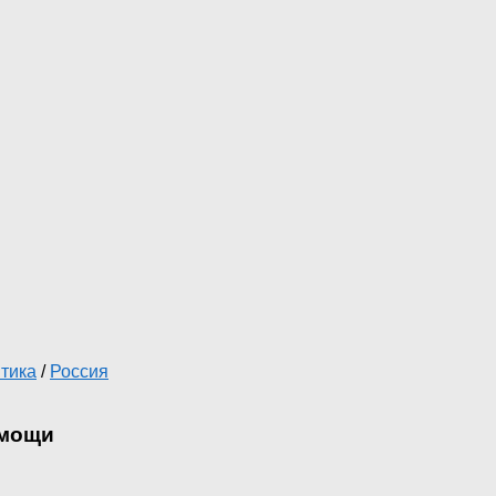
тика
/
Россия
омощи