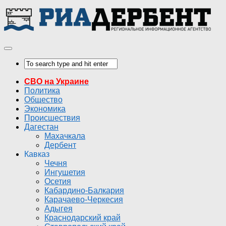
СВО на Украине
Политика
Общество
Экономика
Происшествия
Дагестан
Махачкала
Дербент
Кавказ
Чечня
Ингушетия
Осетия
Кабардино-Балкария
Карачаево-Черкесия
Адыгея
Краснодарский край