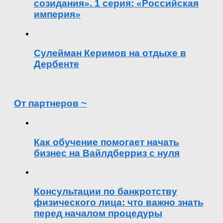
созидания». 1 серия: «Российская
империя»
Сулейман Керимов на отдыхе в
Дербенте
От партнеров ~
Как обучение помогает начать
бизнес на Вайлдберриз с нуля
Консультации по банкротству
физического лица: что важно знать
перед началом процедуры