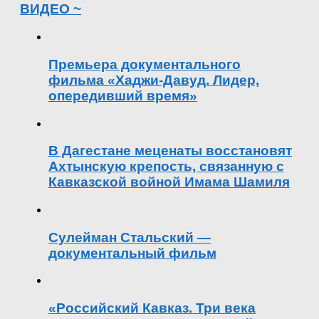
ВИДЕО ~
Премьера документального
фильма «Хаджи-Давуд. Лидер,
опередивший время»
В Дагестане меценаты восстановят
Ахтынскую крепость, связанную с
Кавказской войной Имама Шамиля
Сулейман Стальский —
документальный фильм
«Российский Кавказ. Три века