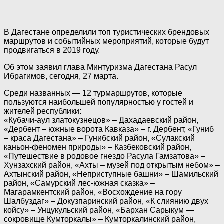
В Дагестане определили топ туристических брендовых
маршрутов и событийных мероприятий, которые будут
продвигаться в 2019 году.
Об этом заявил глава Минтуризма Дагестана Расул
Ибрагимов, сегодня, 27 марта.
Среди названных — 12 турмаршрутов, которые
пользуются наибольшей популярностью у гостей и
жителей республики:
«Кубачи-аул златокузнецов» – Дахадаевский район,
«Дербент – южные ворота Кавказа» – г. Дербент, «Гуниб
– краса Дагестана» – Гунибский район, «Сулакский
каньон-феномен природы» – Казбековский район,
«Путешествие в родовое гнездо Расула Гамзатова» –
Хунзахский район, «Ахты – музей под открытым небом» –
Ахтынский район, «Неприступные башни» – Шамильский
район, «Самурский лес-южная сказка» –
Магарамкентский район, «Восхождение на гору
Шалбуздаг» – Докузпаринский район, «К слиянию двух
койсу» – Унцукульский район, «Бархан Сарыкум —
сокровище Кумторкалы» – Кумторкалинский район,