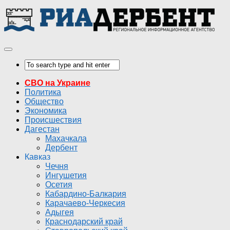
СВО на Украине
Политика
Общество
Экономика
Происшествия
Дагестан
Махачкала
Дербент
Кавказ
Чечня
Ингушетия
Осетия
Кабардино-Балкария
Карачаево-Черкесия
Адыгея
Краснодарский край