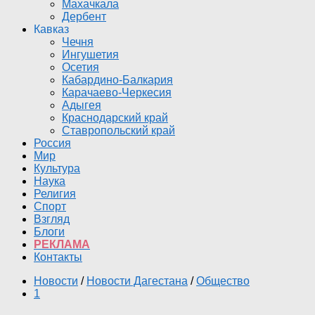
Махачкала
Дербент
Кавказ
Чечня
Ингушетия
Осетия
Кабардино-Балкария
Карачаево-Черкесия
Адыгея
Краснодарский край
Ставропольский край
Россия
Мир
Культура
Наука
Религия
Спорт
Взгляд
Блоги
РЕКЛАМА
Контакты
Новости
/
Новости Дагестана
/
Общество
1