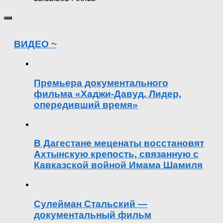
ВИДЕО ~
Премьера документального
фильма «Хаджи-Давуд. Лидер,
опередивший время»
В Дагестане меценаты восстановят
Ахтынскую крепость, связанную с
Кавказской войной Имама Шамиля
Сулейман Стальский —
документальный фильм