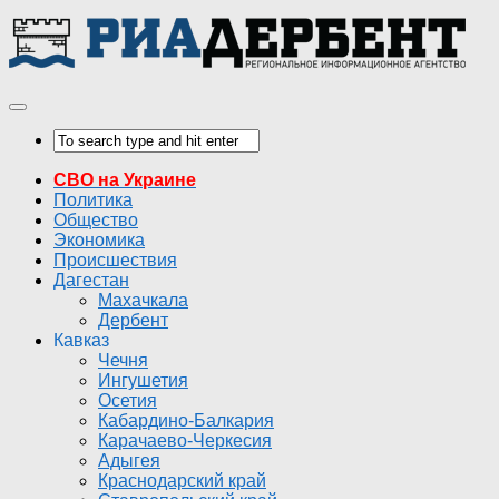
СВО на Украине
Политика
Общество
Экономика
Происшествия
Дагестан
Махачкала
Дербент
Кавказ
Чечня
Ингушетия
Осетия
Кабардино-Балкария
Карачаево-Черкесия
Адыгея
Краснодарский край