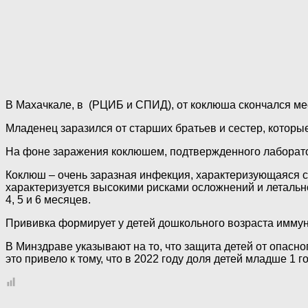
В Махачкале, в (РЦИБ и СПИД), от коклюша скончался ме
Младенец заразился от старших братьев и сестер, которы
На фоне заражения коклюшем, подтвержденного лаборато
Коклюш – очень заразная инфекция, характеризующаяся с
характеризуется высокими рисками осложнений и летальног
4, 5 и 6 месяцев.
Прививка формирует у детей дошкольного возраста иммуни
В Минздраве указывают на то, что защита детей от опасн
это привело к тому, что в 2022 году доля детей младше 