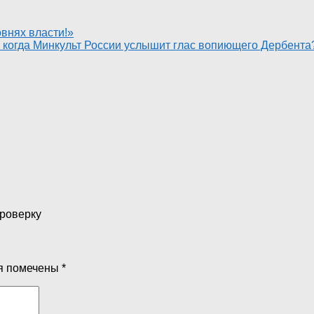
овнях власти!»
 когда Минкульт России услышит глас вопиющего Дербента
проверку
я помечены
*