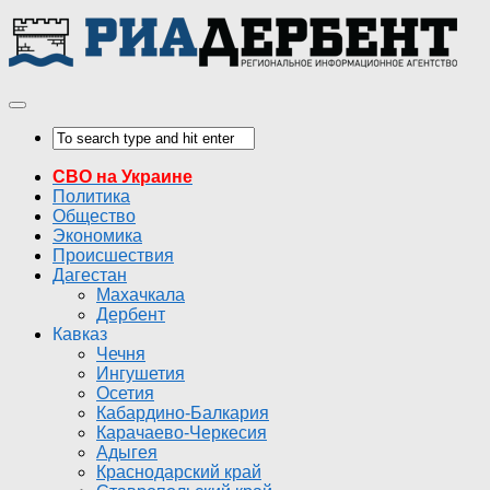
СВО на Украине
Политика
Общество
Экономика
Происшествия
Дагестан
Махачкала
Дербент
Кавказ
Чечня
Ингушетия
Осетия
Кабардино-Балкария
Карачаево-Черкесия
Адыгея
Краснодарский край