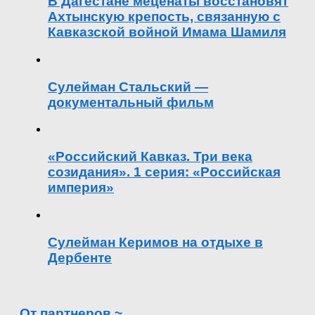
В Дагестане меценаты восстановят
Ахтынскую крепость, связанную с
Кавказской войной Имама Шамиля
Сулейман Стальский —
документальный фильм
«Российский Кавказ. Три века
созидания». 1 серия: «Российская
империя»
Сулейман Керимов на отдыхе в
Дербенте
От партнеров ~