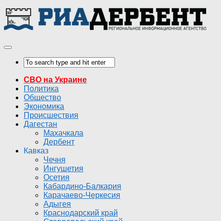
СВО на Украине
Политика
Общество
Экономика
Происшествия
Дагестан
Махачкала
Дербент
Кавказ
Чечня
Ингушетия
Осетия
Кабардино-Балкария
Карачаево-Черкесия
Адыгея
Краснодарский край