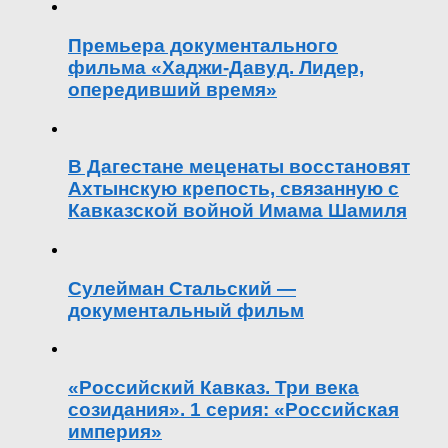
Премьера документального
фильма «Хаджи-Давуд. Лидер,
опередивший время»
В Дагестане меценаты восстановят
Ахтынскую крепость, связанную с
Кавказской войной Имама Шамиля
Сулейман Стальский —
документальный фильм
«Российский Кавказ. Три века
созидания». 1 серия: «Российская
империя»