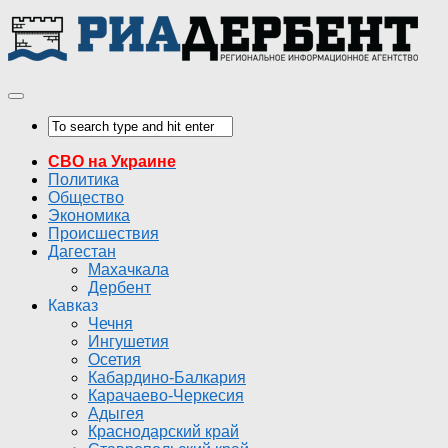
СВО на Украине
Политика
Общество
Экономика
Происшествия
Дагестан
Махачкала
Дербент
Кавказ
Чечня
Ингушетия
Осетия
Кабардино-Балкария
Карачаево-Черкесия
Адыгея
Краснодарский край