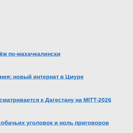
ёж по-махачкалински
ения: новый интернат в Цмуре
сматривается к Дагестану на MITT-2026
 собачьих уголовок и ноль приговоров