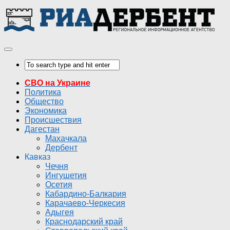
СВО на Украине
Политика
Общество
Экономика
Происшествия
Дагестан
Махачкала
Дербент
Кавказ
Чечня
Ингушетия
Осетия
Кабардино-Балкария
Карачаево-Черкесия
Адыгея
Краснодарский край