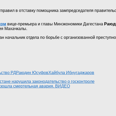
правил в отставку помощника зампредседателя правитель
ком
вице-премьера и главы Минэкономики Дагестана
Раюд
ия Махачкалы.
жан начальник отдела по борьбе с организованной преступн
ьство РД
Раюдин Юсуфов
Хайбула Ибнугаджаров
естане нарушила законодательство о госконтроле
изошла смертельная авария. ВИДЕО