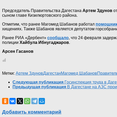
Председатель Правительства Дагестана
Артем Здунов
от
сыном главе Кизилюртовского района.
Отметим, что ранее Магомед Шабанов работал
помощни
хищениях. Также Шабанов является депутатом горсобран
Ранее РИА «Дербент»
сообщало
, что 24 февраля задер
полиции
Хайбула Ибнугаджаров
.
Арсен Гасанов
Метки:
Артем Здунов
Дагестан
Магомед Шабанов
Правител
Следующая публикация
Госинспекция труда в Даг
Предыдущая публикация
В Дагестане на АЗС про
Добавить комментарий