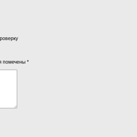
проверку
я помечены
*