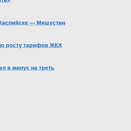
в Каспийске — Мишустин
 по росту тарифов ЖКХ
л в минус на треть