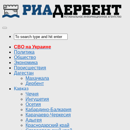
СВО на Украине
Политика
Общество
Экономика
Происшествия
Дагестан
Махачкала
Дербент
Кавказ
Чечня
Ингушетия
Осетия
Кабардино-Балкария
Карачаево-Черкесия
Адыгея
Краснодарский край