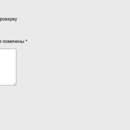
проверку
я помечены
*