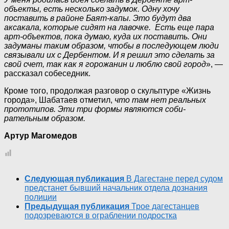
объекты, есть не­сколько задумок. Одну хочу
поставить в районе Баят-капы. Это будут два
аксакала, которые сидят на ла­вочке. Есть еще пара
арт-объектов, пока думаю, куда их пост­авить. Они
задуманы таким образом, чтобы в последующем люди
связывали их с Дербе­нтом. И я решил это сделать за
свой счет, так как я горожанин и люблю свой город
», —
рассказал собес­едник.
Кроме того, продолжая разговор о скульпт­уре «Жизнь
города», Шабатаев отметил,
что там нет реальных
прототипов. Эти три формы являются соби­
рательным образом.
Артур Магомедов
Следующая публикация
В Дагестане перед судом
предстанет бывший начальник отдела дознания
полиции
Предыдущая публикация
Трое дагестанцев
подозреваются в ограблении подростка