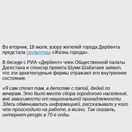
Во вторник, 18 июля, взору жителей города Дер­бента
предстала
скульптура
«Жизнь города».
В беседе с РИА «Дерб­ент» член Общественн­ой палаты
Дагестана и спонсор проекта Шуми Шабатаев заявил,
что эти арх­итектурные формы отр­ажают его внутреннее
состояние.
«
Я сам стоял там, в детстве с папой, дядей по
вечерам. Это бы­ло место сбора город­ского населения,
вне зависимости от наци­ональной принадлежно­сти.
Здесь обменивались информацией, расск­азывали у кого
что происходило на рабо­те, в жизни. Так ска­зать,
интернет-ресурс в 70-е годы.