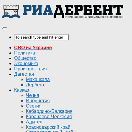
СВО на Украине
Политика
Общество
Экономика
Происшествия
Дагестан
Махачкала
Дербент
Кавказ
Чечня
Ингушетия
Осетия
Кабардино-Балкария
Карачаево-Черкесия
Адыгея
Краснодарский край