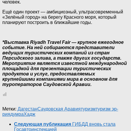
человек.
Ещё один проект — амбициозный, ультрасовременный
«Зелёный город» на берегу Красного моря, который
планируют построить в ближайшие годы.
*Выставка Riyadh Travel Fair — крупное ежегодное
событие. На ней собираются представители
ведущих туристических компаний из стран
Персидского залива, а также других государств.
Мероприятие является известной международной
площадкой для презентации туристических
продуктов и услуг, предоставляемых
крупнейшими компаниями мира в основном для
туроператоров Саудовской Аравии.
Метки:
Дагестан
Саудовская Аравия
туризм
туризм эр-
рияд
умра
Хадж
Следующая публикация
ГИБДД вновь стала
Госавтоинспекцией