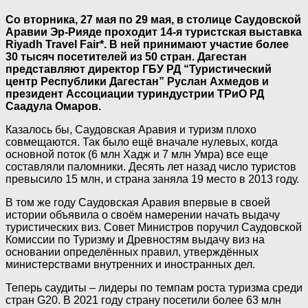
Со вторника, 27 мая по 29 мая, в столице Саудовской
Аравии Эр-Рияде проходит 14-я туристская выставка
Riyadh Travel Fair*. В ней принимают участие более
30 тысяч посетителей из 50 стран. Дагестан
представляют директор ГБУ РД “Туристический
центр Республики Дагестан” Руслан Ахмедов и
президент Ассоциации туриндустрии ТРиО РД
Саадула Омаров.
Казалось бы, Саудовская Аравия и туризм плохо
совмещаются. Так было ещё вначале нулевых, когда
основной поток (6 млн Хадж и 7 млн Умра) все еще
составляли паломники. Десять лет назад число туристов
превысило 15 млн, и страна заняла 19 место в 2013 году.
В том же году Саудовская Аравия впервые в своей
истории объявила о своём намерении начать выдачу
туристических виз. Совет Министров поручил Саудовской
Комиссии по Туризму и Древностям выдачу виз на
основании определённых правил, утверждённых
министерствами внутренних и иностранных дел.
Теперь саудиты – лидеры по темпам роста туризма среди
стран G20. В 2021 году страну посетили более 63 млн