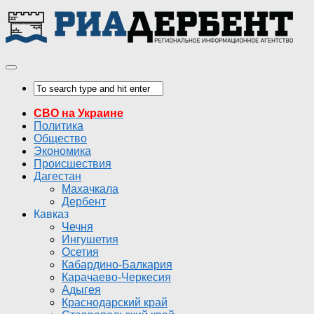
СВО на Украине
Политика
Общество
Экономика
Происшествия
Дагестан
Махачкала
Дербент
Кавказ
Чечня
Ингушетия
Осетия
Кабардино-Балкария
Карачаево-Черкесия
Адыгея
Краснодарский край