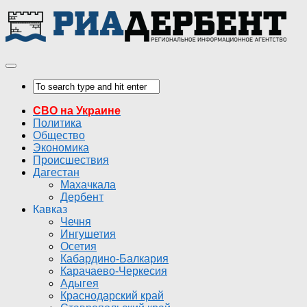
СВО на Украине
Политика
Общество
Экономика
Происшествия
Дагестан
Махачкала
Дербент
Кавказ
Чечня
Ингушетия
Осетия
Кабардино-Балкария
Карачаево-Черкесия
Адыгея
Краснодарский край