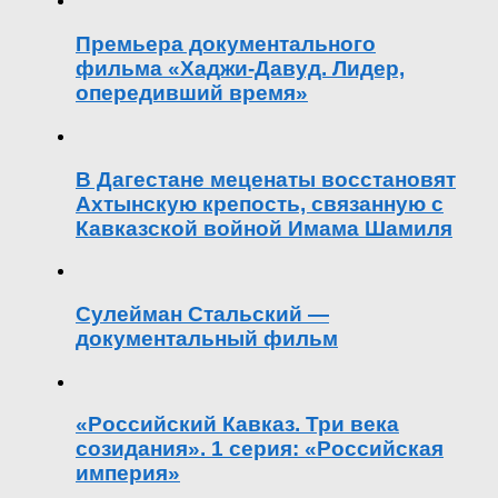
Премьера документального
фильма «Хаджи-Давуд. Лидер,
опередивший время»
В Дагестане меценаты восстановят
Ахтынскую крепость, связанную с
Кавказской войной Имама Шамиля
Сулейман Стальский —
документальный фильм
«Российский Кавказ. Три века
созидания». 1 серия: «Российская
империя»