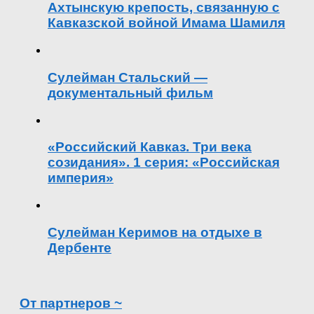
Ахтынскую крепость, связанную с
Кавказской войной Имама Шамиля
Сулейман Стальский —
документальный фильм
«Российский Кавказ. Три века
созидания». 1 серия: «Российская
империя»
Сулейман Керимов на отдыхе в
Дербенте
От партнеров ~