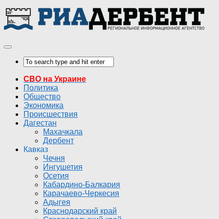
СВО на Украине
Политика
Общество
Экономика
Происшествия
Дагестан
Махачкала
Дербент
Кавказ
Чечня
Ингушетия
Осетия
Кабардино-Балкария
Карачаево-Черкесия
Адыгея
Краснодарский край