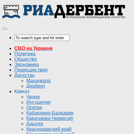
СВО на Украине
Политика
Общество
Экономика
Происшествия
Дагестан
Махачкала
Дербент
Кавказ
Чечня
Ингушетия
Осетия
Кабардино-Балкария
Карачаево-Черкесия
Адыгея
Краснодарский край