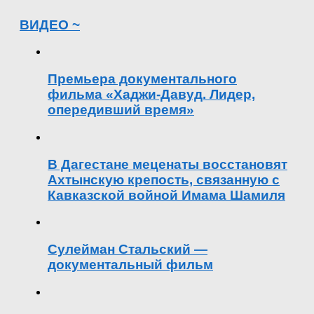
ВИДЕО ~
Премьера документального
фильма «Хаджи-Давуд. Лидер,
опередивший время»
В Дагестане меценаты восстановят
Ахтынскую крепость, связанную с
Кавказской войной Имама Шамиля
Сулейман Стальский —
документальный фильм