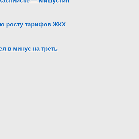
в Каспийске — Мишустин
 по росту тарифов ЖКХ
л в минус на треть