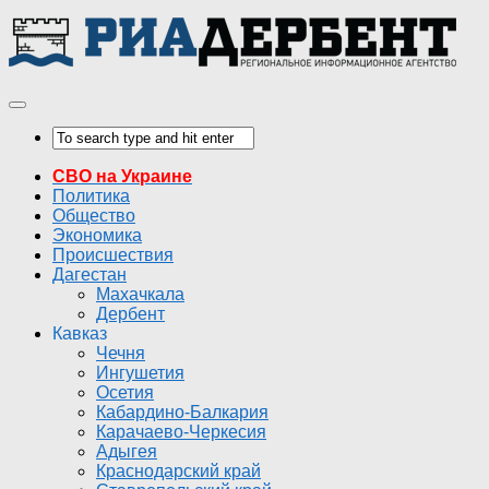
СВО на Украине
Политика
Общество
Экономика
Происшествия
Дагестан
Махачкала
Дербент
Кавказ
Чечня
Ингушетия
Осетия
Кабардино-Балкария
Карачаево-Черкесия
Адыгея
Краснодарский край