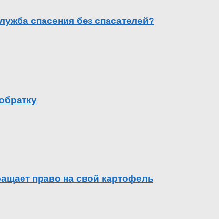
лужба спасения без спасателей?
 обратку
вращает право на свой картофель