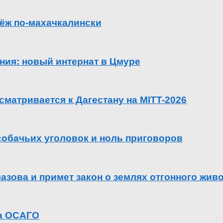
ёж по-махачкалински
ения: новый интернат в Цмуре
сматривается к Дагестану на MITT-2026
 собачьих уголовок и ноль приговоров
азова и примет закон о землях отгонного жив
га ОСАГО