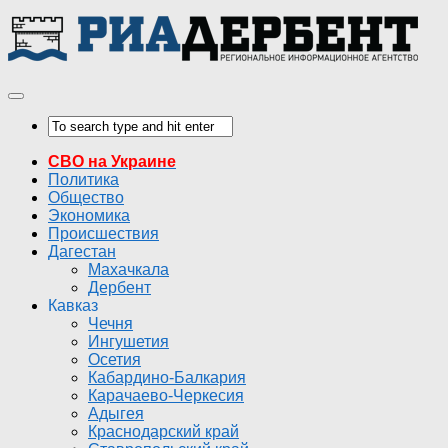
СВО на Украине
Политика
Общество
Экономика
Происшествия
Дагестан
Махачкала
Дербент
Кавказ
Чечня
Ингушетия
Осетия
Кабардино-Балкария
Карачаево-Черкесия
Адыгея
Краснодарский край