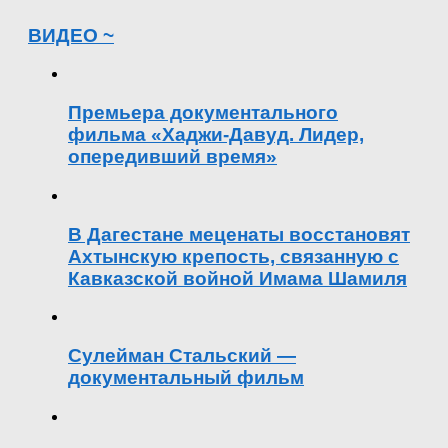
ВИДЕО ~
Премьера документального
фильма «Хаджи-Давуд. Лидер,
опередивший время»
В Дагестане меценаты восстановят
Ахтынскую крепость, связанную с
Кавказской войной Имама Шамиля
Сулейман Стальский —
документальный фильм