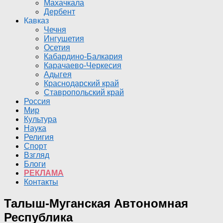
Махачкала
Дербент
Кавказ
Чечня
Ингушетия
Осетия
Кабардино-Балкария
Карачаево-Черкесия
Адыгея
Краснодарский край
Ставропольский край
Россия
Мир
Культура
Наука
Религия
Спорт
Взгляд
Блоги
РЕКЛАМА
Контакты
Талыш-Муганская Автономная
Республика