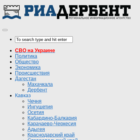
СВО на Украине
Политика
Общество
Экономика
Происшествия
Дагестан
Махачкала
Дербент
Кавказ
Чечня
Ингушетия
Осетия
Кабардино-Балкария
Карачаево-Черкесия
Адыгея
Краснодарский край