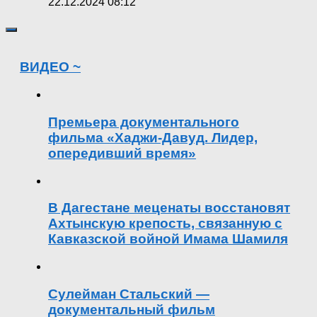
22.12.2024 08:12
ВИДЕО ~
Премьера документального
фильма «Хаджи-Давуд. Лидер,
опередивший время»
В Дагестане меценаты восстановят
Ахтынскую крепость, связанную с
Кавказской войной Имама Шамиля
Сулейман Стальский —
документальный фильм