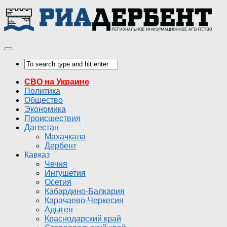
СВО на Украине
Политика
Общество
Экономика
Происшествия
Дагестан
Махачкала
Дербент
Кавказ
Чечня
Ингушетия
Осетия
Кабардино-Балкария
Карачаево-Черкесия
Адыгея
Краснодарский край