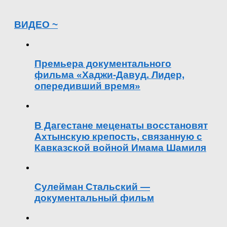
ВИДЕО ~
Премьера документального
фильма «Хаджи-Давуд. Лидер,
опередивший время»
В Дагестане меценаты восстановят
Ахтынскую крепость, связанную с
Кавказской войной Имама Шамиля
Сулейман Стальский —
документальный фильм