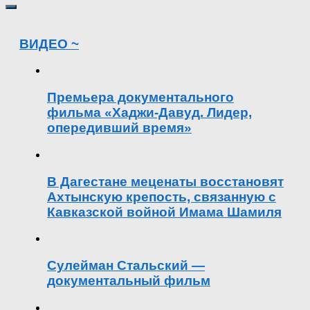
ВИДЕО ~
Премьера документального
фильма «Хаджи-Давуд. Лидер,
опередивший время»
В Дагестане меценаты восстановят
Ахтынскую крепость, связанную с
Кавказской войной Имама Шамиля
Сулейман Стальский —
документальный фильм