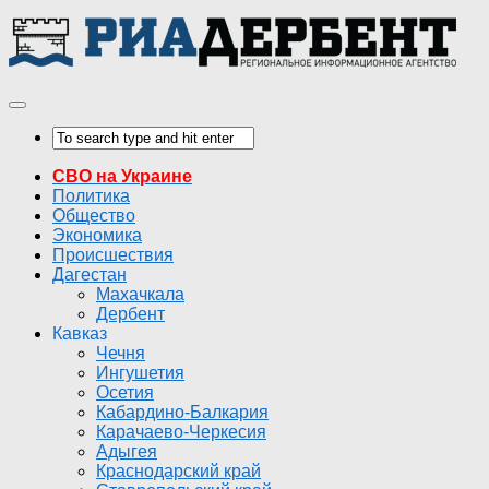
СВО на Украине
Политика
Общество
Экономика
Происшествия
Дагестан
Махачкала
Дербент
Кавказ
Чечня
Ингушетия
Осетия
Кабардино-Балкария
Карачаево-Черкесия
Адыгея
Краснодарский край