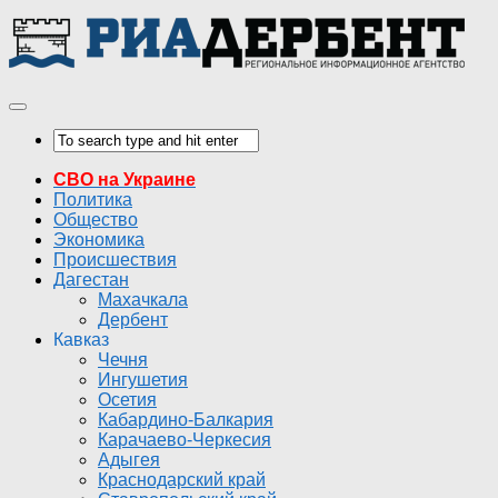
СВО на Украине
Политика
Общество
Экономика
Происшествия
Дагестан
Махачкала
Дербент
Кавказ
Чечня
Ингушетия
Осетия
Кабардино-Балкария
Карачаево-Черкесия
Адыгея
Краснодарский край