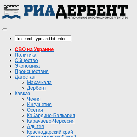
СВО на Украине
Политика
Общество
Экономика
Происшествия
Дагестан
Махачкала
Дербент
Кавказ
Чечня
Ингушетия
Осетия
Кабардино-Балкария
Карачаево-Черкесия
Адыгея
Краснодарский край