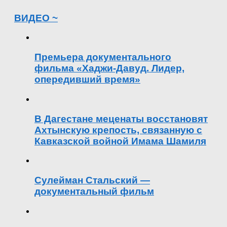
ВИДЕО ~
Премьера документального
фильма «Хаджи-Давуд. Лидер,
опередивший время»
В Дагестане меценаты восстановят
Ахтынскую крепость, связанную с
Кавказской войной Имама Шамиля
Сулейман Стальский —
документальный фильм