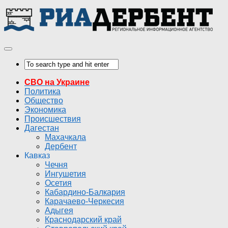
СВО на Украине
Политика
Общество
Экономика
Происшествия
Дагестан
Махачкала
Дербент
Кавказ
Чечня
Ингушетия
Осетия
Кабардино-Балкария
Карачаево-Черкесия
Адыгея
Краснодарский край