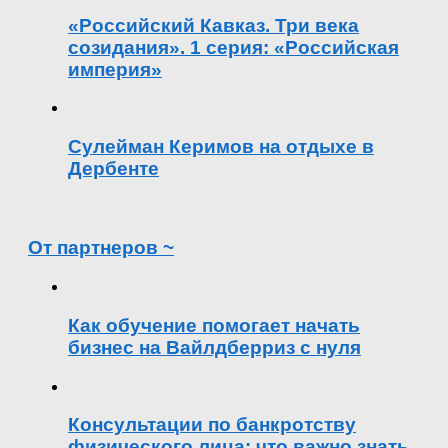
«Российский Кавказ. Три века
созидания». 1 серия: «Российская
империя»
Сулейман Керимов на отдыхе в
Дербенте
От партнеров ~
Как обучение помогает начать
бизнес на Вайлдберриз с нуля
Консультации по банкротству
физического лица: что важно знать