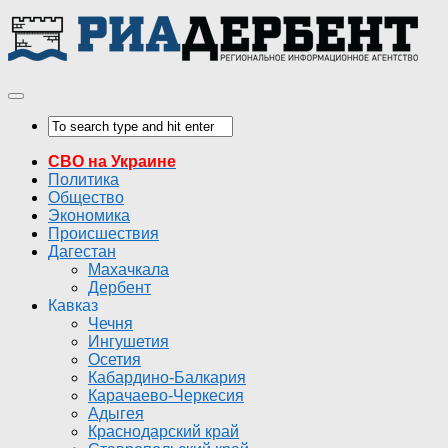
СВО на Украине
Политика
Общество
Экономика
Происшествия
Дагестан
Махачкала
Дербент
Кавказ
Чечня
Ингушетия
Осетия
Кабардино-Балкария
Карачаево-Черкесия
Адыгея
Краснодарский край