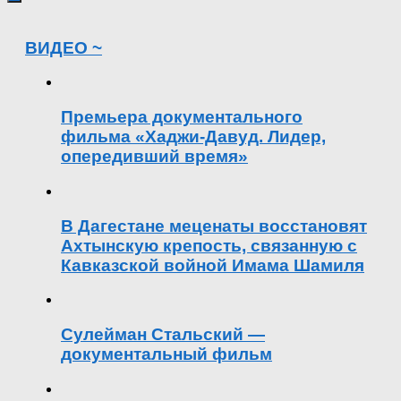
ВИДЕО ~
Премьера документального
фильма «Хаджи-Давуд. Лидер,
опередивший время»
В Дагестане меценаты восстановят
Ахтынскую крепость, связанную с
Кавказской войной Имама Шамиля
Сулейман Стальский —
документальный фильм