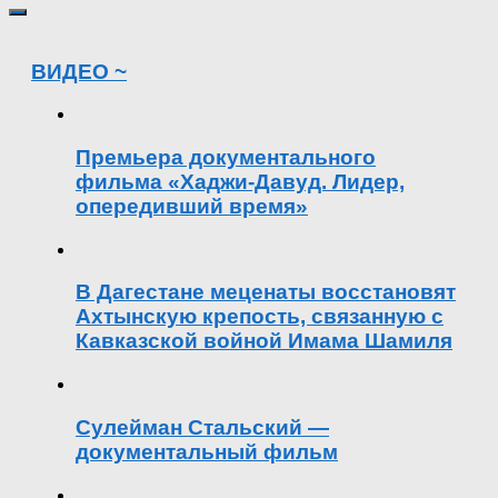
ВИДЕО ~
Премьера документального
фильма «Хаджи-Давуд. Лидер,
опередивший время»
В Дагестане меценаты восстановят
Ахтынскую крепость, связанную с
Кавказской войной Имама Шамиля
Сулейман Стальский —
документальный фильм