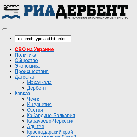
СВО на Украине
Политика
Общество
Экономика
Происшествия
Дагестан
Махачкала
Дербент
Кавказ
Чечня
Ингушетия
Осетия
Кабардино-Балкария
Карачаево-Черкесия
Адыгея
Краснодарский край