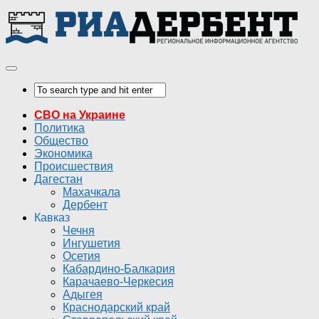
СВО на Украине
Политика
Общество
Экономика
Происшествия
Дагестан
Махачкала
Дербент
Кавказ
Чечня
Ингушетия
Осетия
Кабардино-Балкария
Карачаево-Черкесия
Адыгея
Краснодарский край