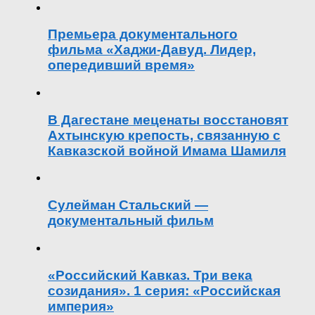
Премьера документального
фильма «Хаджи-Давуд. Лидер,
опередивший время»
В Дагестане меценаты восстановят
Ахтынскую крепость, связанную с
Кавказской войной Имама Шамиля
Сулейман Стальский —
документальный фильм
«Российский Кавказ. Три века
созидания». 1 серия: «Российская
империя»