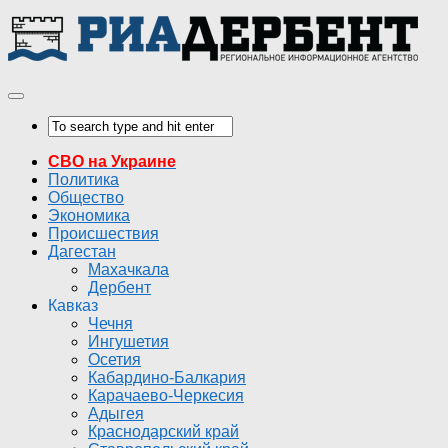
СВО на Украине
Политика
Общество
Экономика
Происшествия
Дагестан
Махачкала
Дербент
Кавказ
Чечня
Ингушетия
Осетия
Кабардино-Балкария
Карачаево-Черкесия
Адыгея
Краснодарский край