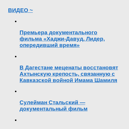
ВИДЕО ~
Премьера документального
фильма «Хаджи-Давуд. Лидер,
опередивший время»
В Дагестане меценаты восстановят
Ахтынскую крепость, связанную с
Кавказской войной Имама Шамиля
Сулейман Стальский —
документальный фильм