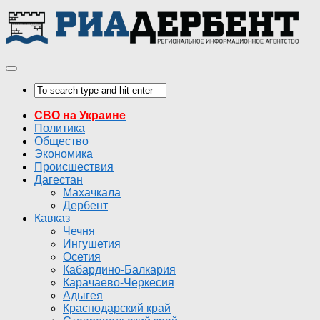
СВО на Украине
Политика
Общество
Экономика
Происшествия
Дагестан
Махачкала
Дербент
Кавказ
Чечня
Ингушетия
Осетия
Кабардино-Балкария
Карачаево-Черкесия
Адыгея
Краснодарский край