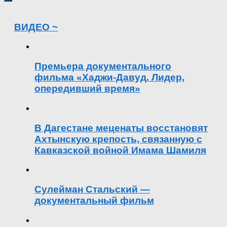
ВИДЕО ~
Премьера документального
фильма «Хаджи-Давуд. Лидер,
опередивший время»
В Дагестане меценаты восстановят
Ахтынскую крепость, связанную с
Кавказской войной Имама Шамиля
Сулейман Стальский —
документальный фильм