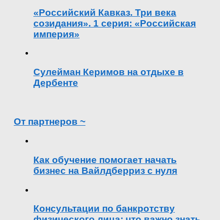
«Российский Кавказ. Три века
созидания». 1 серия: «Российская
империя»
Сулейман Керимов на отдыхе в
Дербенте
От партнеров ~
Как обучение помогает начать
бизнес на Вайлдберриз с нуля
Консультации по банкротству
физического лица: что важно знать