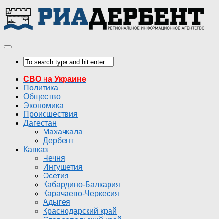
СВО на Украине
Политика
Общество
Экономика
Происшествия
Дагестан
Махачкала
Дербент
Кавказ
Чечня
Ингушетия
Осетия
Кабардино-Балкария
Карачаево-Черкесия
Адыгея
Краснодарский край