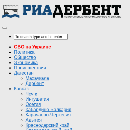
СВО на Украине
Политика
Общество
Экономика
Происшествия
Дагестан
Махачкала
Дербент
Кавказ
Чечня
Ингушетия
Осетия
Кабардино-Балкария
Карачаево-Черкесия
Адыгея
Краснодарский край