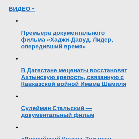
ВИДЕО ~
Премьера документального
фильма «Хаджи-Давуд. Лидер,
опередивший время»
В Дагестане меценаты восстановят
Ахтынскую крепость, связанную с
Кавказской войной Имама Шамиля
Сулейман Стальский —
документальный фильм
«Российский Кавказ. Три века