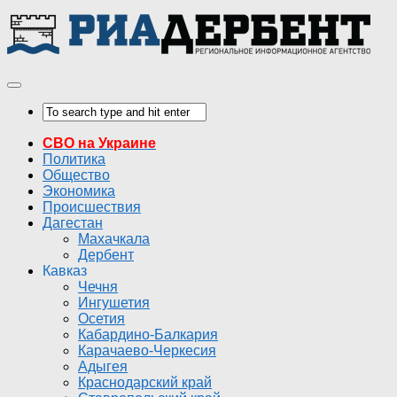
СВО на Украине
Политика
Общество
Экономика
Происшествия
Дагестан
Махачкала
Дербент
Кавказ
Чечня
Ингушетия
Осетия
Кабардино-Балкария
Карачаево-Черкесия
Адыгея
Краснодарский край