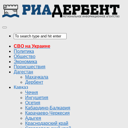
СВО на Украине
Политика
Общество
Экономика
Происшествия
Дагестан
Махачкала
Дербент
Кавказ
Чечня
Ингушетия
Осетия
Кабардино-Балкария
Карачаево-Черкесия
Адыгея
Краснодарский край