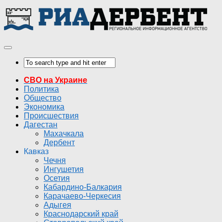
СВО на Украине
Политика
Общество
Экономика
Происшествия
Дагестан
Махачкала
Дербент
Кавказ
Чечня
Ингушетия
Осетия
Кабардино-Балкария
Карачаево-Черкесия
Адыгея
Краснодарский край