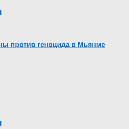
3
ны против геноцида в Мьянме
1