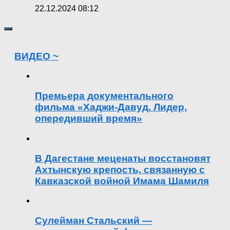
22.12.2024 08:12
ВИДЕО ~
Премьера документального
фильма «Хаджи-Давуд. Лидер,
опередивший время»
В Дагестане меценаты восстановят
Ахтынскую крепость, связанную с
Кавказской войной Имама Шамиля
Сулейман Стальский —