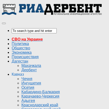
СВО на Украине
Политика
Общество
Экономика
Происшествия
Дагестан
Махачкала
Дербент
Кавказ
Чечня
Ингушетия
Осетия
Кабардино-Балкария
Карачаево-Черкесия
Адыгея
Краснодарский край