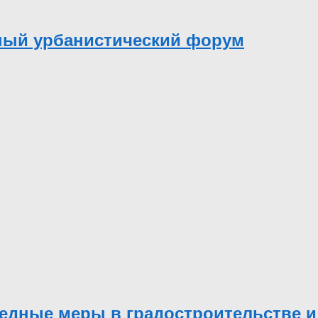
дный урбанистический форум
дные меры в градостроительстве и