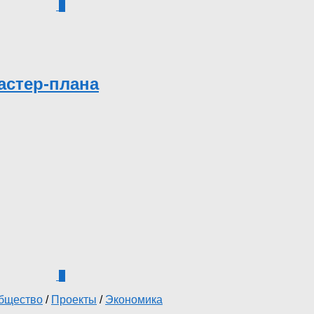
0
астер-плана
2
бщество
/
Проекты
/
Экономика