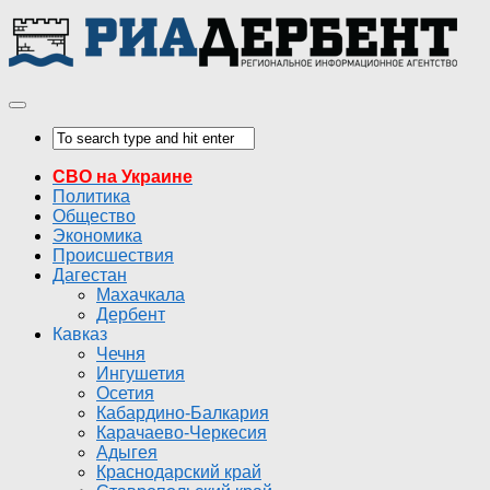
СВО на Украине
Политика
Общество
Экономика
Происшествия
Дагестан
Махачкала
Дербент
Кавказ
Чечня
Ингушетия
Осетия
Кабардино-Балкария
Карачаево-Черкесия
Адыгея
Краснодарский край