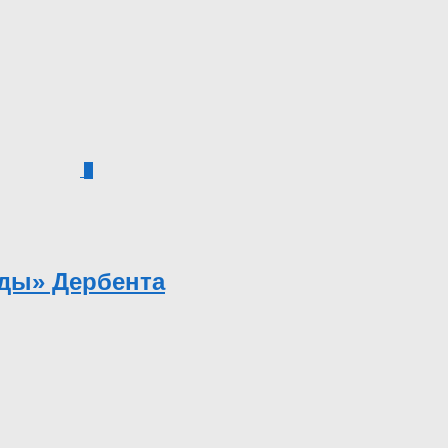
1
ды» Дербента