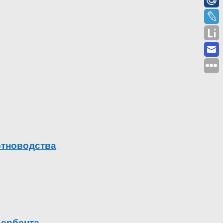
отноводства
Дербента