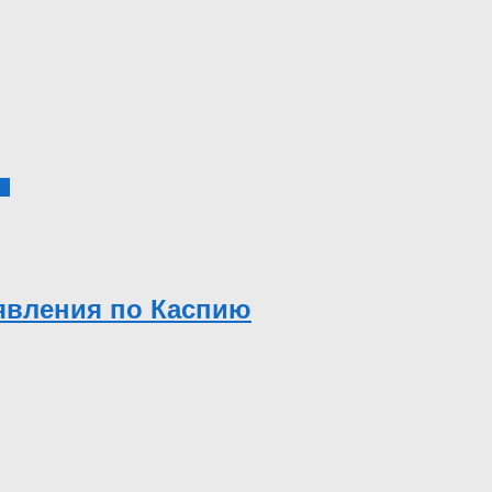
5
явления по Каспию