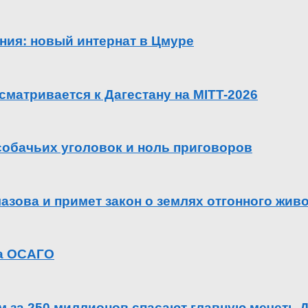
ения: новый интернат в Цмуре
сматривается к Дагестану на MITT-2026
 собачьих уголовок и ноль приговоров
азова и примет закон о землях отгонного жив
га ОСАГО
ем за 250 миллионов спасают главную мечеть 