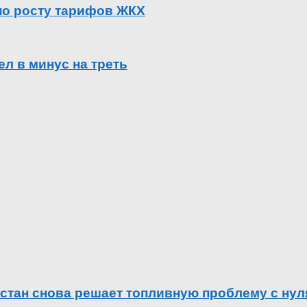
 по росту тарифов ЖКХ
л в минус на треть
естан снова решает топливную проблему с нул