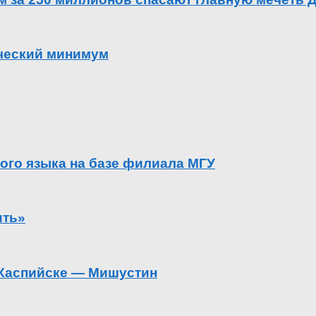
ический минимум
ого языка на базе филиала МГУ
ить»
в Каспийске — Мишустин