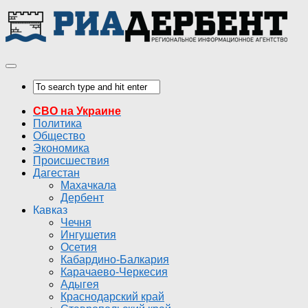
СВО на Украине
Политика
Общество
Экономика
Происшествия
Дагестан
Махачкала
Дербент
Кавказ
Чечня
Ингушетия
Осетия
Кабардино-Балкария
Карачаево-Черкесия
Адыгея
Краснодарский край