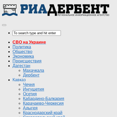
СВО на Украине
Политика
Общество
Экономика
Происшествия
Дагестан
Махачкала
Дербент
Кавказ
Чечня
Ингушетия
Осетия
Кабардино-Балкария
Карачаево-Черкесия
Адыгея
Краснодарский край