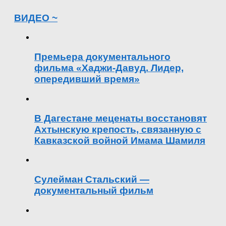
ВИДЕО ~
Премьера документального
фильма «Хаджи-Давуд. Лидер,
опередивший время»
В Дагестане меценаты восстановят
Ахтынскую крепость, связанную с
Кавказской войной Имама Шамиля
Сулейман Стальский —
документальный фильм