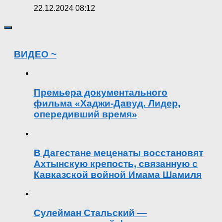
22.12.2024 08:12
ВИДЕО ~
Премьера документального
фильма «Хаджи-Давуд. Лидер,
опередивший время»
В Дагестане меценаты восстановят
Ахтынскую крепость, связанную с
Кавказской войной Имама Шамиля
Сулейман Стальский —