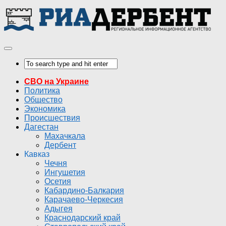
СВО на Украине
Политика
Общество
Экономика
Происшествия
Дагестан
Махачкала
Дербент
Кавказ
Чечня
Ингушетия
Осетия
Кабардино-Балкария
Карачаево-Черкесия
Адыгея
Краснодарский край