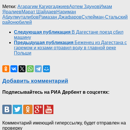
Метки:
Агарагим Кагиргаджиев
Артем Здунов
Имам
Яралиев
Марат Шайдаев
Нариман
Абдулмуталибов
Рамазан Джафаров
Сулейман-Стальский
район
юбилей
Следующая публикация
В Дагестане поезд сбил
машину
Предыдущая публикация
Беженец из Дагестана с
гаремом и козами отравил воду в главной реке
Польши
Добавить комментарий
Подписывайтесь на РИА Дербент в соцсетях:
Комментарий имеющий гиперссылку, будет отправлен на
проверку