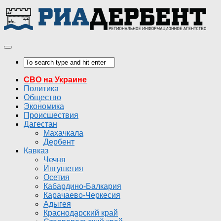
СВО на Украине
Политика
Общество
Экономика
Происшествия
Дагестан
Махачкала
Дербент
Кавказ
Чечня
Ингушетия
Осетия
Кабардино-Балкария
Карачаево-Черкесия
Адыгея
Краснодарский край