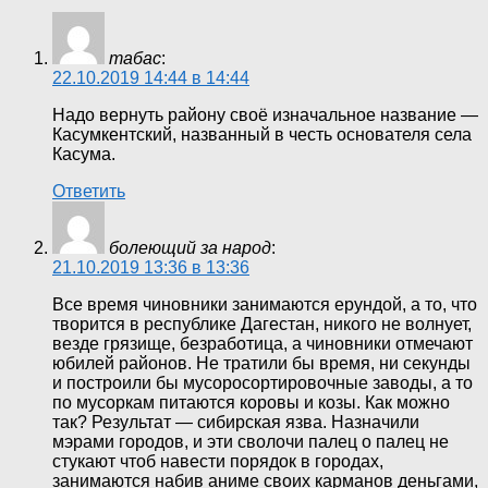
табас
:
22.10.2019 14:44 в 14:44
Надо вернуть району своё изначальное название —
Касумкентский, названный в честь основателя села
Касума.
Ответить
болеющий за народ
:
21.10.2019 13:36 в 13:36
Все время чиновники занимаются ерундой, а то, что
творится в республике Дагестан, никого не волнует,
везде грязище, безработица, а чиновники отмечают
юбилей районов. Не тратили бы время, ни секунды
и построили бы мусоросортировочные заводы, а то
по мусоркам питаются коровы и козы. Как можно
так? Результат — сибирская язва. Назначили
мэрами городов, и эти сволочи палец о палец не
стукают чтоб навести порядок в городах,
занимаются набив аниме своих карманов деньгами,