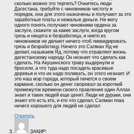
сколько можно это терпеть? Очнитесь люди
Дагестана, требуйте с чиновников чистоту и
порядок, они для этого назначены и получают за это
заработные платы и немалые деньги. Не могу
одного понять получают чиновники ордена за
заслуги, скажите за какие заслуги, когда кругом
грязь и нищета и безработица, и никто из
чиновников не делают ничего чтоб ликвидировать
грязь и безработицу. Ничего это Салман Яд не
делает, называем Яд, потому что отравляет жизнь
дагестанскому народу. Он незнает что сделать как
сделать. На Акушинского траву выдернули и
бросили, а что туда надо посадить красивые
деревья и что их надо поливать, он этого незнает. И
это наш мэр города, который печется о своем
кармане, сколько он денег своровал за короткий
промежуток времени своего правления один Аллах
знает и таких людей еще ценят. Люди не дураки, они
знают кто есть кто, и кто что сделал, Салман пока
ничего хорошего для людей не сделал
Ответить
ЗАКИР
: