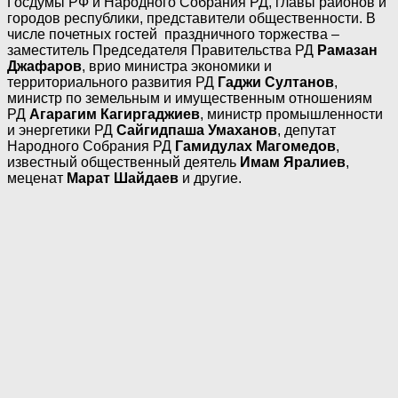
Госдумы РФ и Народного Собрания РД, главы районов и
городов республики, представители общественности. В
числе почетных гостей праздничного торжества –
заместитель Председателя Правительства РД
Рамазан
Джафаров
, врио министра экономики и
территориального развития РД
Гаджи Султанов
,
министр по земельным и имущественным отношениям
РД
Агарагим Кагиргаджиев
, министр промышленности
и энергетики РД
Сайгидпаша Умаханов
, депутат
Народного Собрания РД
Гамидулах Магомедов
,
известный общественный деятель
Имам Яралиев
,
меценат
Марат Шайдаев
и другие.