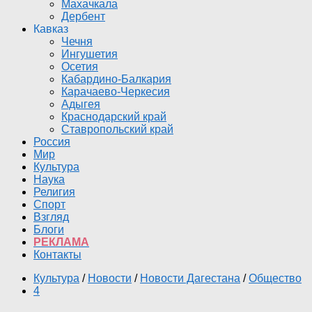
Махачкала
Дербент
Кавказ
Чечня
Ингушетия
Осетия
Кабардино-Балкария
Карачаево-Черкесия
Адыгея
Краснодарский край
Ставропольский край
Россия
Мир
Культура
Наука
Религия
Спорт
Взгляд
Блоги
РЕКЛАМА
Контакты
Культура
/
Новости
/
Новости Дагестана
/
Общество
4