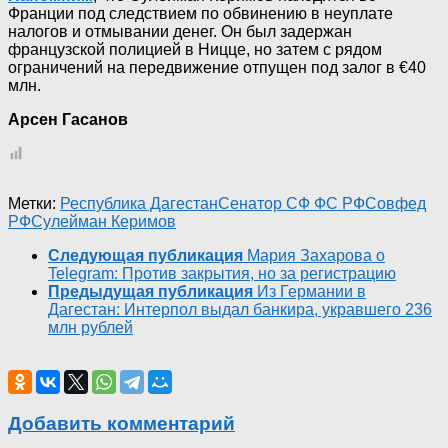
Франции под следствием по обвинению в неуплате
налогов и отмывании денег. Он был задержан
французской полицией в Ницце, но затем с рядом
ограничений на передвижение отпущен под залог в €40
млн.
Арсен Гасанов
Метки:
Республика Дагестан
Сенатор СФ ФС РФ
Совфед
РФ
Сулейман Керимов
Следующая публикация
Мария Захарова о
Telegram: Против закрытия, но за регистрацию
Предыдущая публикация
Из Германии в
Дагестан: Интерпол выдал банкира, укравшего 236
млн рублей
Добавить комментарий