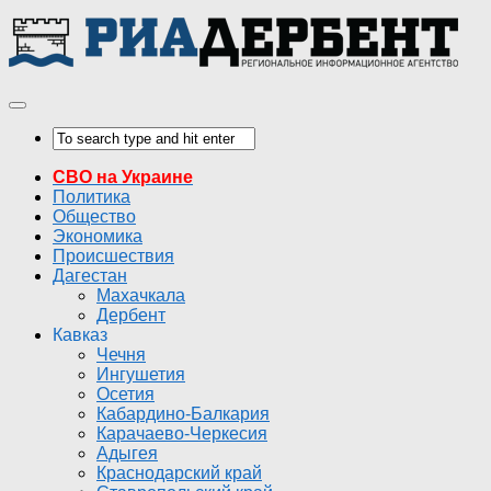
СВО на Украине
Политика
Общество
Экономика
Происшествия
Дагестан
Махачкала
Дербент
Кавказ
Чечня
Ингушетия
Осетия
Кабардино-Балкария
Карачаево-Черкесия
Адыгея
Краснодарский край