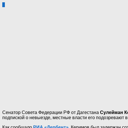
0
Сенатор Совета Федерации РФ от Дагестана
Сулейман К
подпиской о невыезде, местные власти его подозревают в
Как сообщало
РИА «Дербент»
, Керимов был задержан со