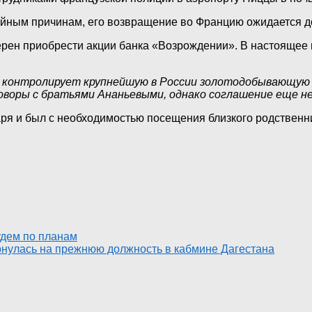
ейным причинам, его возвращение во Францию ожидается д
ерен приобрести акции банка «Возрождении». В настоящее
го контролирует крупнейшую в России золотодобывающую
оворы с братьями Ананьевыми, однако соглашение еще н
я и был с необходимостью посещения близкого родственни
удем по планам
нулась на прежнюю должность в кабмине Дагестана