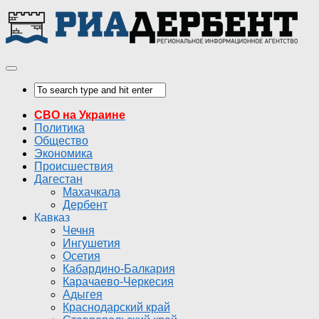
СВО на Украине
Политика
Общество
Экономика
Происшествия
Дагестан
Махачкала
Дербент
Кавказ
Чечня
Ингушетия
Осетия
Кабардино-Балкария
Карачаево-Черкесия
Адыгея
Краснодарский край