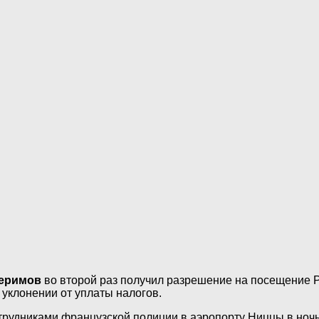
еримов
во второй раз получил разрешение на посещение 
 уклонении от уплаты налогов.
трудниками французской полиции в аэропорту Ниццы в ночь