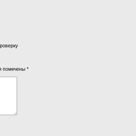
проверку
я помечены
*