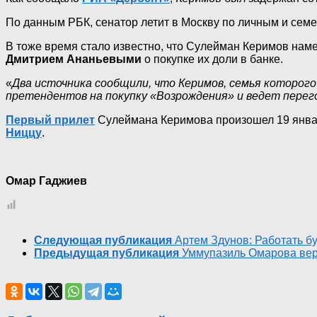
По данным РБК, сенатор летит в Москву по личным и сем
В тоже время стало известно, что Сулейман Керимов нам
Дмитрием
Ананьевыми
о покупке их доли в банке.
«
Два источника сообщили, что Керимов, семья которо
претендентов на покупку «Возрождения» и ведет перег
Первый прилет
Сулеймана Керимова произошел 19 январ
Ниццу
.
Омар Гаджиев
Следующая публикация
Артем Здунов: Работать б
Предыдущая публикация
Уммупазиль Омарова вер