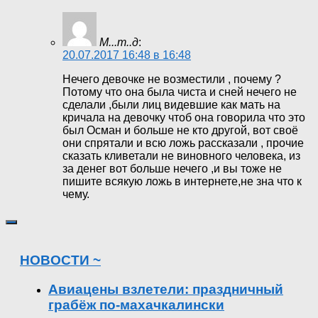
М...т..д
:
20.07.2017 16:48 в 16:48
Нечего девочке не возместили , почему ?
Потому что она была чиста и сней нечего не
сделали ,были лиц видевшие как мать на
кричала на девочку чтоб она говорила что это
был Осман и больше не кто другой, вот своё
они спрятали и всю ложь рассказали , прочие
сказать кливетали не виновного человека, из
за денег вот больше нечего ,и вы тоже не
пишите всякую ложь в интернете,не зна что к
чему.
НОВОСТИ ~
Авиацены взлетели: праздничный
грабёж по-махачкалински