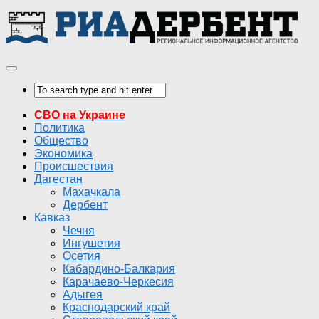
СВО на Украине
Политика
Общество
Экономика
Происшествия
Дагестан
Махачкала
Дербент
Кавказ
Чечня
Ингушетия
Осетия
Кабардино-Балкария
Карачаево-Черкесия
Адыгея
Краснодарский край