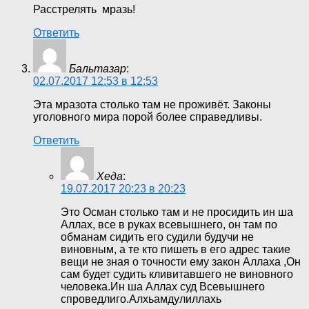
Расстрелять мразь!
Ответить
Бальтазар
:
02.07.2017 12:53 в 12:53
Эта мразота столько там не проживёт. Законы
уголовного мира порой более справедливы.
Ответить
Хеда
:
19.07.2017 20:23 в 20:23
Это Осман столько там и не просидить ин ша
Аллах, все в руках всевышнего, он там по
обманам сидить его судили будучи не
виновным, а те кто пишеть в его адрес такие
вещи не зная о точности ему закон Аллаха ,Он
сам будет судить кливитавшего не виновного
человека.Ин ша Аллах суд Всевышнего
спроведлиго.Алхьамдулиллахь