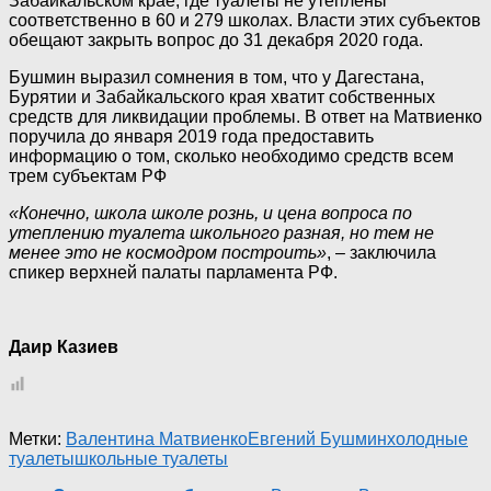
Забайкальском крае, где туалеты не утеплены
соответственно в 60 и 279 школах. Власти этих субъектов
обещают закрыть вопрос до 31 декабря 2020 года.
Бушмин выразил сомнения в том, что у Дагестана,
Бурятии и Забайкальского края хватит собственных
средств для ликвидации проблемы. В ответ на Матвиенко
поручила до января 2019 года предоставить
информацию о том, сколько необходимо средств всем
трем субъектам РФ
«Конечно, школа школе рознь, и цена вопроса по
утеплению туалета школьного разная, но тем не
менее это не космодром построить»
, – заключила
спикер верхней палаты парламента РФ.
Даир Казиев
Метки:
Валентина Матвиенко
Евгений Бушмин
холодные
туалеты
школьные туалеты