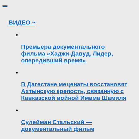
ВИДЕО ~
Премьера документального
фильма «Хаджи-Давуд. Лидер,
опередивший время»
В Дагестане меценаты восстановят
Ахтынскую крепость, связанную с
Кавказской войной Имама Шамиля
Сулейман Стальский —
документальный фильм