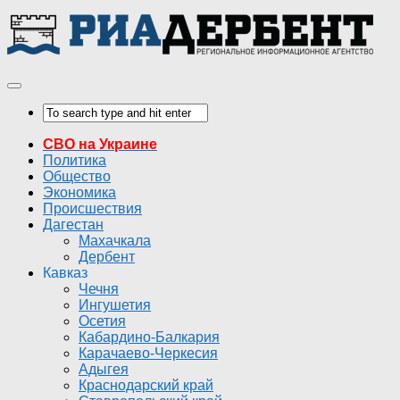
СВО на Украине
Политика
Общество
Экономика
Происшествия
Дагестан
Махачкала
Дербент
Кавказ
Чечня
Ингушетия
Осетия
Кабардино-Балкария
Карачаево-Черкесия
Адыгея
Краснодарский край