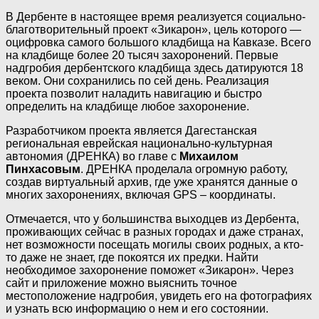
В Дербенте в настоящее время реализуется социально-
благотворительный проект «Зикарон», цель которого —
оцифровка самого большого кладбища на Кавказе. Всего
на кладбище более 20 тысяч захоронений. Первые
надгробия дербентского кладбища здесь датируются 18
веком. Они сохранились по сей день. Реализация
проекта позволит наладить навигацию и быстро
определить на кладбище любое захоронение.
Разработчиком проекта является Дагестанская
региональная еврейская национально-культурная
автономия (ДРЕНКА) во главе с
Михаилом
Пинхасовым
. ДРЕНКА проделала огромную работу,
создав виртуальный архив, где уже хранятся данные о
многих захоронениях, включая GPS – координаты.
Отмечается, что у большинства выходцев из Дербента,
проживающих сейчас в разных городах и даже странах,
нет возможности посещать могилы своих родных, а кто-
то даже не знает, где покоятся их предки. Найти
необходимое захоронение поможет «Зикарон». Через
сайт и приложение можно выяснить точное
местоположение надгробия, увидеть его на фотографиях
и узнать всю информацию о нем и его состоянии.