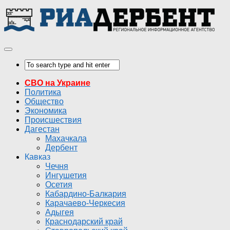
СВО на Украине
Политика
Общество
Экономика
Происшествия
Дагестан
Махачкала
Дербент
Кавказ
Чечня
Ингушетия
Осетия
Кабардино-Балкария
Карачаево-Черкесия
Адыгея
Краснодарский край