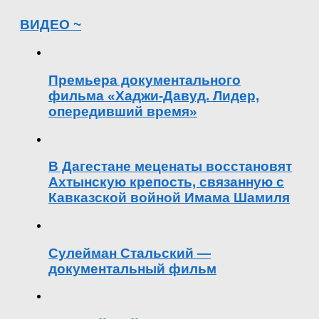
ВИДЕО ~
Премьера документального
фильма «Хаджи-Давуд. Лидер,
опередивший время»
В Дагестане меценаты восстановят
Ахтынскую крепость, связанную с
Кавказской войной Имама Шамиля
Сулейман Стальский —
документальный фильм