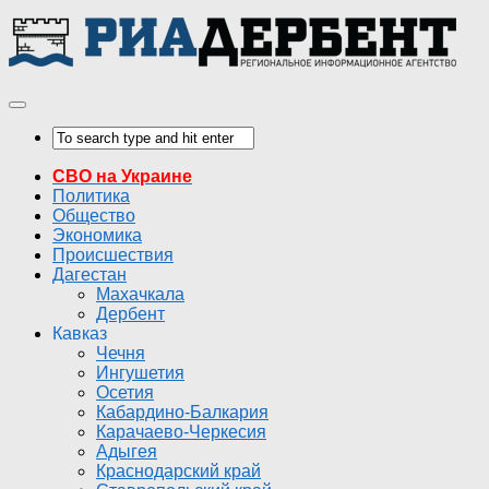
СВО на Украине
Политика
Общество
Экономика
Происшествия
Дагестан
Махачкала
Дербент
Кавказ
Чечня
Ингушетия
Осетия
Кабардино-Балкария
Карачаево-Черкесия
Адыгея
Краснодарский край