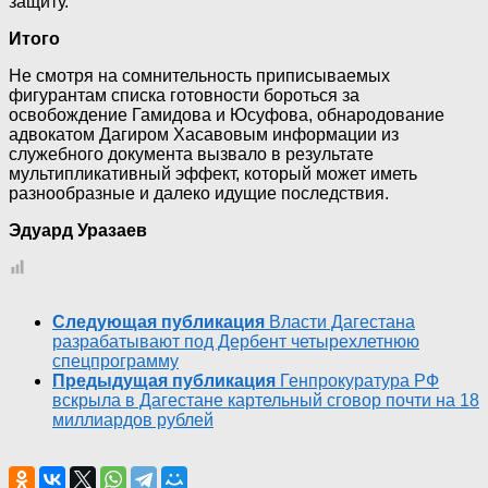
защиту.
Итого
Не смотря на сомнительность приписываемых
фигурантам списка готовности бороться за
освобождение Гамидова и Юсуфова, обнародование
адвокатом Дагиром Хасавовым информации из
служебного документа вызвало в результате
мультипликативный эффект, который может иметь
разнообразные и далеко идущие последствия.
Эдуард Уразаев
Следующая публикация
Власти Дагестана
разрабатывают под Дербент четырехлетнюю
спецпрограмму
Предыдущая публикация
Генпрокуратура РФ
вскрыла в Дагестане картельный сговор почти на 18
миллиардов рублей