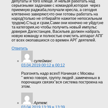
депутаты и того хлеще. И нельзя работать над
серьезными задачами с командой,которая через
приемную раджаба,получали кресла, а сегодня
клятвенно заверяют,что они готовы работать на
народ(только не отбирайте нажитое непосильным
трудом).Стыд и срам,Сами они конечно не уйдут,не
та категория,но чтобы получить новый импульс
доверия Дагестанцев, Васильев должен набрать
новую команду и полностью очистить аппарат АПГ
от всех окопавшихся со времен АРГ деятелей.
Ответить
сулейман
:
03.04.2019 00:12 в 00:12
Разгонять надо всех!! Начиная с Москвы
" мягко говоря, группу людей ,замеченных в
порочащих связях"вся система построена на
этом.
Артем
:
03.04.2019 13:39 в 13:39