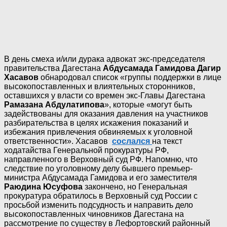
В день смеха и/или дурака адвокат экс-председателя
правительства Дагестана
Абдусамада Гамидова
Дагир
Хасавов
обнародовал список «группы поддержки в лице
высокопоставленных и влиятельных сторонников,
оставшихся у власти со времен экс-Главы Дагестана
Рамазана Абдулатипова
», которые «могут быть
задействованы для оказания давления на участников
разбирательства в целях искажения показаний и
избежания привлечения обвиняемых к уголовной
ответственности». Хасавов
сослался
на текст
ходатайства Генеральной прокуратуры РФ,
направленного в Верховный суд РФ. Напомню, что
следствие по уголовному делу бывшего премьер-
министра Абдусамада Гамидова и его заместителя
Раюдина Юсуфова
закончено, но Генеральная
прокуратура обратилось в Верховный суд России с
просьбой изменить подсудность и направить дело
высокопоставленных чиновников Дагестана на
рассмотрение по существу в Лефортовский районный