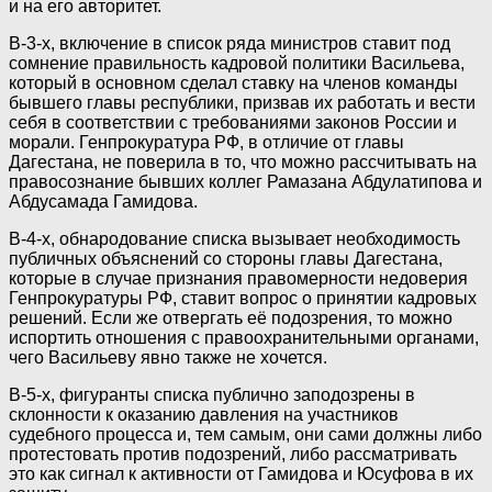
и на его авторитет.
В-3-х, включение в список ряда министров ставит под
сомнение правильность кадровой политики Васильева,
который в основном сделал ставку на членов команды
бывшего главы республики, призвав их работать и вести
себя в соответствии с требованиями законов России и
морали. Генпрокуратура РФ, в отличие от главы
Дагестана, не поверила в то, что можно рассчитывать на
правосознание бывших коллег Рамазана Абдулатипова и
Абдусамада Гамидова.
В-4-х, обнародование списка вызывает необходимость
публичных объяснений со стороны главы Дагестана,
которые в случае признания правомерности недоверия
Генпрокуратуры РФ, ставит вопрос о принятии кадровых
решений. Если же отвергать её подозрения, то можно
испортить отношения с правоохранительными органами,
чего Васильеву явно также не хочется.
В-5-х, фигуранты списка публично заподозрены в
склонности к оказанию давления на участников
судебного процесса и, тем самым, они сами должны либо
протестовать против подозрений, либо рассматривать
это как сигнал к активности от Гамидова и Юсуфова в их