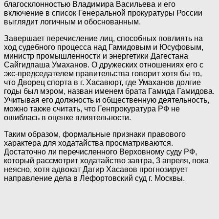
благосклонностью Владимира Васильева и его
включение в список Генеральной прокуратуры России
выглядит логичным и обоснованным.
Завершает перечисление лиц, способных повлиять на
ход судебного процесса над Гамидовым и Юсуфовым,
министр промышленности и энергетики Дагестана
Сайгидпаша Умаханов. О дружеских отношениях его с
экс-председателем правительства говорит хотя бы то,
что Дворец спорта в г. Хасавюрт, где Умаханов долгие
годы был мэром, назван именем брата Гамида Гамидова.
Учитывая его должность и общественную деятельность,
можно также считать, что Генпрокуратура РФ не
ошиблась в оценке влиятельности.
Таким образом, формальные признаки правового
характера для ходатайства просматриваются.
Достаточно ли перечисленного Верховному суду РФ,
который рассмотрит ходатайство завтра, 3 апреля, пока
неясно, хотя адвокат Дагир Хасавов прогнозирует
направление дела в Лефортовский суд г. Москвы.