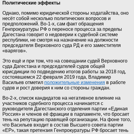
Политические эффекты
Однако, помимо юридической стороны ходатайства, оно
несёт собой несколько политических вопросов и
предположений. Во-1-х, сам факт обращения
Генпрокуратуры РФ о переносе процесса за пределы
Дагестана говорит о недоверии к судебной системе
республики, не смотря на назначение на должности
председателя Верховного суда РД и его заместителя
«варягов».
Это ещё и при том, что на совещании судей Верховного
суда Дагестана и председателей судов общей
юрисдикции по подведению итогов работы за 2018 год,
состоявшемся 22 февраля 2019 года, Владимир
Васильев отметил
положительные изменения
в работе
судов и рост доверия к ним со стороны граждан.
Во-2-х, список кандидатов на негативное влияние на
участников судебного процесса начинается с
руководителя Дагестанского отделения партии «Единая
Россия» и членов её фракции в парламенте, что бросает
тень на репутацию правящей организации. На фоне того,
что Васильев входит в состав Высшего совета партии
«ЕР», такая претензия Генпрокуратуры РФ бросает тень