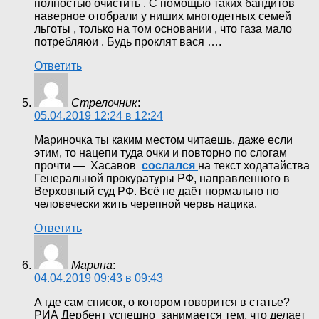
полностью очистить . С помощью таких бандитов
наверное отобрали у ниших многодетных семей
льготы , только на том основании , что газа мало
потребляюи . Будь проклят вася ….
Ответить
Стрелочник
:
05.04.2019 12:24 в 12:24
Мариночка ты каким местом читаешь, даже если
этим, то нацепи туда очки и повторно по слогам
прочти — Хасавов
сослался
на текст ходатайства
Генеральной прокуратуры РФ, направленного в
Верховный суд РФ. Всё не даёт нормально по
человечески жить черепной червь нацика.
Ответить
Марина
:
04.04.2019 09:43 в 09:43
А где сам список, о котором говорится в статье?
РИА Дербент успешно занимается тем, что делает