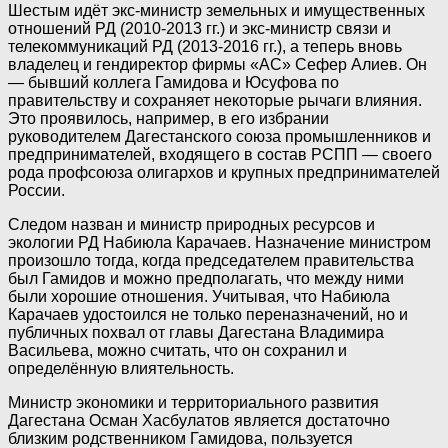
Шестым идёт экс-министр земельных и имущественных
отношений РД (2010-2013 гг.) и экс-министр связи и
телекоммуникаций РД (2013-2016 гг.), а теперь вновь
владелец и гендиректор фирмы «АС» Сефер Алиев. Он
— бывший коллега Гамидова и Юсуфова по
правительству и сохраняет некоторые рычаги влияния.
Это проявилось, например, в его избрании
руководителем Дагестанского союза промышленников и
предпринимателей, входящего в состав РСПП — своего
рода профсоюза олигархов и крупных предпринимателей
России.
Следом назван и министр природных ресурсов и
экологии РД Набиюла Карачаев. Назначение министром
произошло тогда, когда председателем правительства
был Гамидов и можно предполагать, что между ними
были хорошие отношения. Учитывая, что Набиюла
Карачаев удостоился не только переназначений, но и
публичных похвал от главы Дагестана Владимира
Васильева, можно считать, что он сохранил и
определённую влиятельность.
Министр экономики и территориального развития
Дагестана Осман Хасбулатов является достаточно
близким родственником Гамидова, пользуется