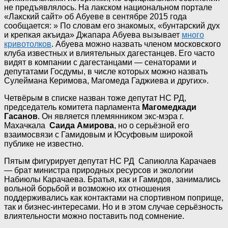
не предъявлялось. На лакском национальном портале
«Лакский сайт» об Абуеве в сентябре 2015 года
сообщается: » По словам его знакомых, «бунтарский дух
и крепкая акъида» Джапара Абуева вызывает
много
кривотолков
. Абуева можно назвать членом московского
клуба известных и влиятельных дагестанцев. Его часто
видят в компании с дагестанцами — сенаторами и
депутатами Госдумы, в числе которых можно назвать
Сулеймана Керимова, Магомеда Гаджиева и других».
Четвёрым в списке назван тоже депутат НС РД,
председатель комитета парламента
Магомедкади
Гасанов
. Он является племянником экс-мэра г.
Махачкала
Саида Амирова
, но о серьёзной его
взаимосвязи с Гамидовым и Юсуфовым широкой
публике не известно.
Пятым фигурирует депутат НС РД Сапиюлла Карачаев
— брат министра природных ресурсов и экологии
Набиюлы Карачаева. Братья, как и Гамидов, занимались
вольной борьбой и возможно их отношения
поддерживались как контактами на спортивном поприще,
так и бизнес-интересами. Но и в этом случае серьёзность
влиятельности можно поставить под сомнение.