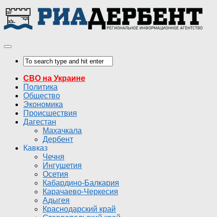
СВО на Украине
Политика
Общество
Экономика
Происшествия
Дагестан
Махачкала
Дербент
Кавказ
Чечня
Ингушетия
Осетия
Кабардино-Балкария
Карачаево-Черкесия
Адыгея
Краснодарский край