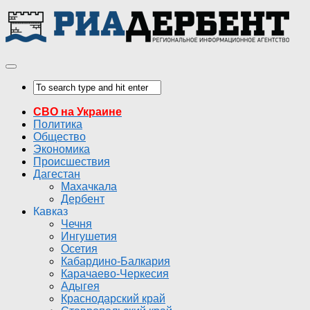
СВО на Украине
Политика
Общество
Экономика
Происшествия
Дагестан
Махачкала
Дербент
Кавказ
Чечня
Ингушетия
Осетия
Кабардино-Балкария
Карачаево-Черкесия
Адыгея
Краснодарский край