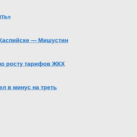
ить»
в Каспийске — Мишустин
 по росту тарифов ЖКХ
л в минус на треть