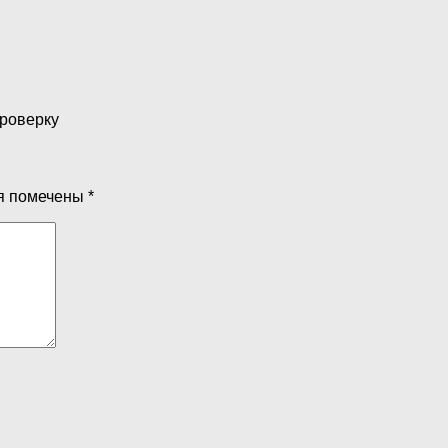
проверку
я помечены
*