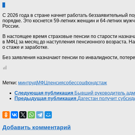
0
С 2026 года в стране начнет работать беззаявительный п
порядке. Это коснется 59-летних женщин и 64-летних муж
России.
В настоящее время страховые пенсии по старости назнача
в МФЦ за месяц до наступления пенсионного возраста. Н
о стаже и заработке.
Без заявления назначают пенсии по инвалидности, потере
Метки:
минтруд
МФЦ
пенсия
собес
соцфонд
стаж
Следующая публикация
Бывший руководитель адми
Предыдущая публикация
Дагестан получит субсид
Добавить комментарий