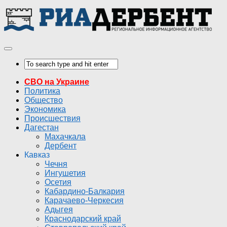
СВО на Украине
Политика
Общество
Экономика
Происшествия
Дагестан
Махачкала
Дербент
Кавказ
Чечня
Ингушетия
Осетия
Кабардино-Балкария
Карачаево-Черкесия
Адыгея
Краснодарский край