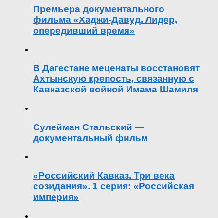
Премьера документального
фильма «Хаджи-Давуд. Лидер,
опередивший время»
В Дагестане меценаты восстановят
Ахтынскую крепость, связанную с
Кавказской войной Имама Шамиля
Сулейман Стальский —
документальный фильм
«Российский Кавказ. Три века
созидания». 1 серия: «Российская
империя»