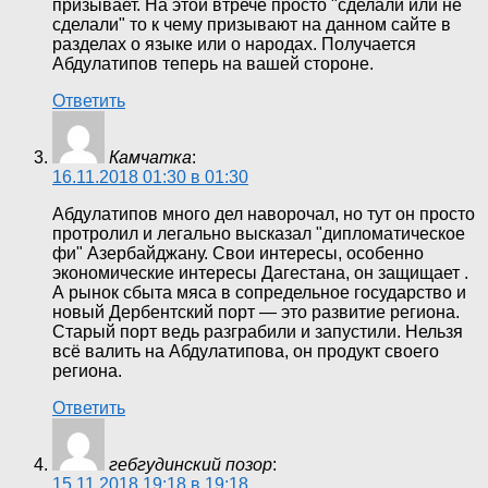
призывает. На этой втрече просто "сделали или не
сделали" то к чему призывают на данном сайте в
разделах о языке или о народах. Получается
Абдулатипов теперь на вашей стороне.
Ответить
Камчатка
:
16.11.2018 01:30 в 01:30
Абдулатипов много дел наворочал, но тут он просто
протролил и легально высказал "дипломатическое
фи" Азербайджану. Свои интересы, особенно
экономические интересы Дагестана, он защищает .
А рынок сбыта мяса в сопредельное государство и
новый Дербентский порт — это развитие региона.
Старый порт ведь разграбили и запустили. Нельзя
всё валить на Абдулатипова, он продукт своего
региона.
Ответить
гебгудинский позор
:
15.11.2018 19:18 в 19:18