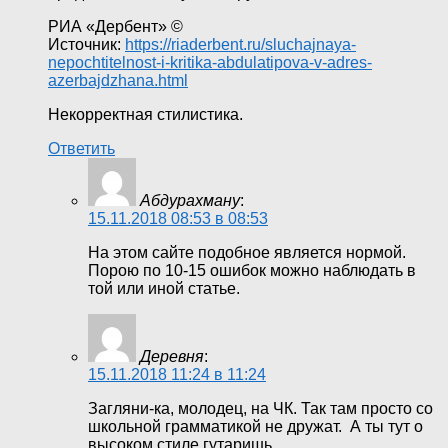
РИА «Дербент» ©
Источник:
https://riaderbent.ru/sluchajnaya-
nepochtitelnost-i-kritika-abdulatipova-v-adres-
azerbajdzhana.html
Некорректная стилистика.
Ответить
Абдурахману
:
15.11.2018 08:53 в 08:53
На этом сайте подобное является нормой.
Порою по 10-15 ошибок можно наблюдать в
той или иной статье.
Деревня
:
15.11.2018 11:24 в 11:24
Загляни-ка, молодец, на ЧК. Так там просто со
школьной грамматикой не дружат. А ты тут о
высоком стиле гутаришь.