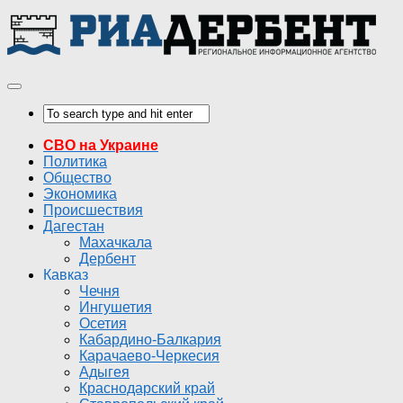
СВО на Украине
Политика
Общество
Экономика
Происшествия
Дагестан
Махачкала
Дербент
Кавказ
Чечня
Ингушетия
Осетия
Кабардино-Балкария
Карачаево-Черкесия
Адыгея
Краснодарский край