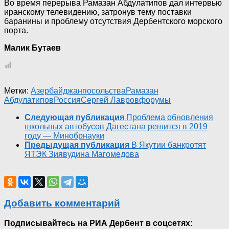
Во время перерыва Рамазан Абдулатипов дал интервью
иранскому телевидению, затронув тему поставки
баранины и проблему отсутствия Дербентского морского
порта.
Малик Бутаев
Метки:
Азербайджан
посольства
Рамазан
Абдулатипов
Россия
Сергей Лавров
форумы
Следующая публикация
Проблема обновления
школьных автобусов Дагестана решится в 2019
году — Минобрнауки
Предыдущая публикация
В Якутии банкротят
ЯТЭК Зиявудина Магомедова
Добавить комментарий
Подписывайтесь на РИА Дербент в соцсетях: