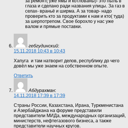
за ремонт( уже ямы и котлованы)- это пыль в
глаза и сделано ради названия улицы. За газ в
селах- враньё и ширма. А за товар- надо
проверить кто за продуктами к нам и кто( туда)
за шерпотрепом. Свое борохло у нас уже
валом и прямые поставки.
гебгудинский
:
15.11.2018 10:43 в 10:43
Хапуга и там натворит делов, республику до чего
довёл мы уже знаем на собственном опыте.
Ответить
Абдурахман
:
14.11.2018 17:39 в 17:39
Страны России, Казахстана, Ирана, Туркменистана
и Азербайджана на форуме представили
представители МИДа, международных организаций,
министерств, нефтегазового бизнеса, а также
представители научных кругов.