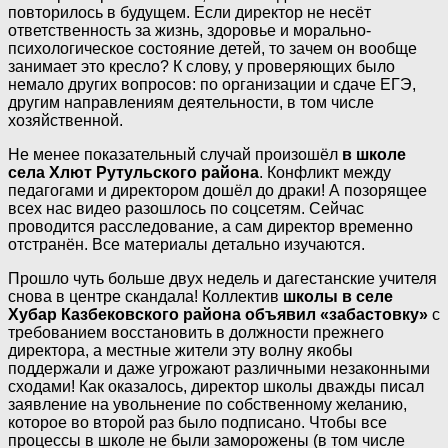
повторилось в будущем. Если директор не несёт
ответственность за жизнь, здоровье и морально-
психологическое состояние детей, то зачем он вообще
занимает это кресло? К слову, у проверяющих было
немало других вопросов: по организации и сдаче ЕГЭ,
другим направлениям деятельности, в том числе
хозяйственной.
Не менее показательный случай произошёл
в школе
села Хлют Рутульского района
. Конфликт между
педагогами и директором дошёл до драки! А позорящее
всех нас видео разошлось по соцсетям. Сейчас
проводится расследование, а сам директор временно
отстранён. Все материалы детально изучаются.
Прошло чуть больше двух недель и дагестанские учителя
снова в центре скандала! Коллектив
школы в селе
Хубар Казбековского района объявил «забастовку»
с
требованием восстановить в должности прежнего
директора, а местные жители эту волну якобы
поддержали и даже угрожают различными незаконными
сходами! Как оказалось, директор школы дважды писал
заявление на увольнение по собственному желанию,
которое во второй раз было подписано. Чтобы все
процессы в школе не были заморожены (в том числе