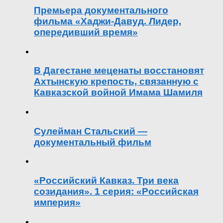
Премьера документального
фильма «Хаджи-Давуд. Лидер,
опередивший время»
В Дагестане меценаты восстановят
Ахтынскую крепость, связанную с
Кавказской войной Имама Шамиля
Сулейман Стальский —
документальный фильм
«Российский Кавказ. Три века
созидания». 1 серия: «Российская
империя»