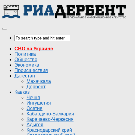
СВО на Украине
Политика
Общество
Экономика
Происшествия
Дагестан
Махачкала
Дербент
Кавказ
Чечня
Ингушетия
Осетия
Кабардино-Балкария
Карачаево-Черкесия
Адыгея
Краснодарский край