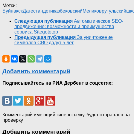
Метки:
Буйнакск
Дагестан
дети
казбековский
Меликов
рутульский
шк
Следующая публикация
Автоматическое SEO-
продвижение: возможности и преимущества
сервиса Sitegototop
Предыдущая публикация
За уничтожение
символов СВО дадут 5 лет
Добавить комментарий
Подписывайтесь на РИА Дербент в соцсетях:
Комментарий имеющий гиперссылку, будет отправлен на
проверку
Добавить комментарий