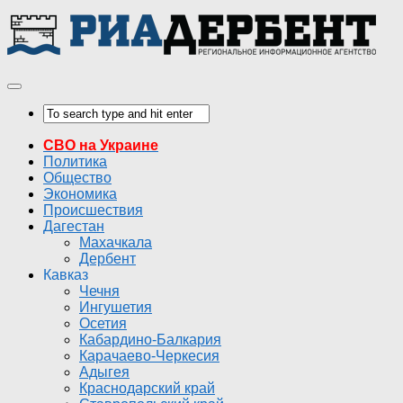
СВО на Украине
Политика
Общество
Экономика
Происшествия
Дагестан
Махачкала
Дербент
Кавказ
Чечня
Ингушетия
Осетия
Кабардино-Балкария
Карачаево-Черкесия
Адыгея
Краснодарский край