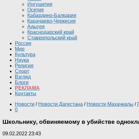
Ингушетия
Осетия
Кабардино-Балкария
Карачаево-Черкесия
Адыгея
Краснодарский край
Ставропольский край
Россия
Мир
Культура
Наука
Религия
Спорт
Взгляд
Блоги
РЕКЛАМА
Контакты
Новости
/
Новости Дагестана
/
Новости Махачкалы
/
0
Школьнику, обвиняемому в убийстве однокла
09.02.2022 23:43