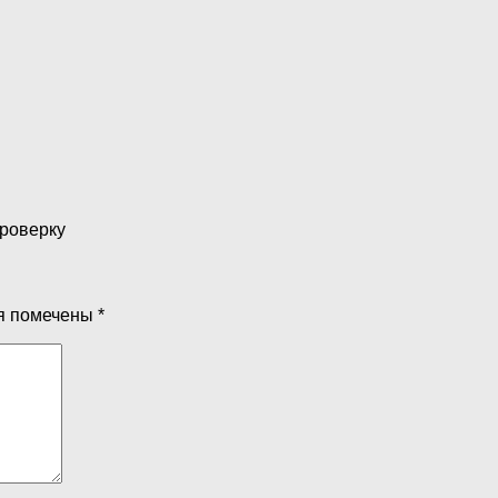
проверку
я помечены
*