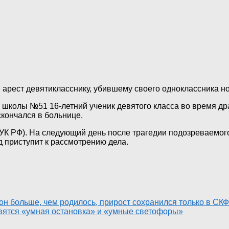
 арест девятикласснику, убившему своего одноклассника н
 школы №51 16-летний ученик девятого класса во время др
скончался в больнице.
5 УК РФ). На следующий день после трагедии подозреваемог
д приступит к рассмотрению дела.
он больше, чем родилось, прирост сохранился только в СК
явятся «умная остановка» и «умные светофоры»